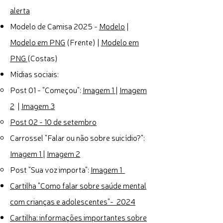
alerta
Modelo de Camisa 2025 -
Modelo
|
Modelo em PNG
(Frente) |
Modelo em
PNG
(Costas)
Mídias sociais:
Post 01 - "Começou":
Imagem 1
|
Imagem
2
|
Imagem 3
Post 02 - 10 de setembro
Carrossel "Falar ou não sobre suicídio?":
Imagem 1
|
Imagem 2
Post "Sua voz importa":
Imagem 1
Cartilha "Como falar sobre saúde mental
com crianças e adolescentes"-
2024
Cartilha: informações importantes sobre