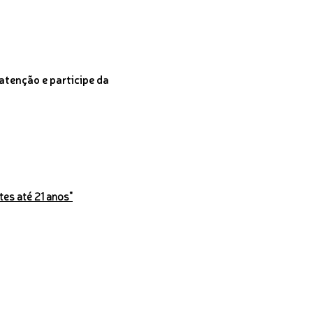
tenção e participe da
es até 21 anos"