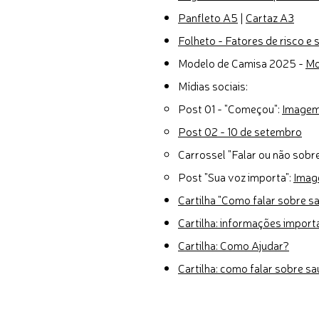
Panfleto A5
|
Cartaz A3
Folheto - Fatores de risco e s
Modelo de Camisa 2025 -
Mo
Mídias sociais:
Post 01 - "Começou":
Imagem
Post 02 - 10 de setembro
Carrossel "Falar ou não sobre
Post "Sua voz importa":
Imag
Cartilha "Como falar sobre 
Cartilha: informações import
Cartilha: Como Ajudar?
Cartilha: como falar sobre sa