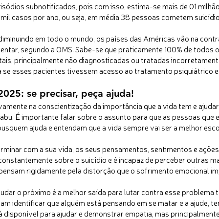
ódios subnotificados, pois com isso, estima-se mais de 01 milhão 
mil casos por ano, ou seja, em média 38 pessoas cometem suicídio
iminuindo em todo o mundo, os países das Américas vão na cont
entar, segundo a OMS. Sabe-se que praticamente 100% de todos o
ais, principalmente não diagnosticadas ou tratadas incorretament
a se esses pacientes tivessem acesso ao tratamento psiquiátrico 
25: se precisar, peça ajuda!
amente na conscientização da importância que a vida tem e ajudar 
tabu. É importante falar sobre o assunto para que as pessoas que
busquem ajuda e entendam que a vida sempre vai ser a melhor esco
rminar com a sua vida, os seus pensamentos, sentimentos e açõe
a constantemente sobre o suicídio e é incapaz de perceber outras ma
pensam rigidamente pela distorção que o sofrimento emocional i
judar o próximo é a melhor saída para lutar contra esse problema 
am identificar que alguém está pensando em se matar e a ajude, t
á disponível para ajudar e demonstrar empatia, mas principalment