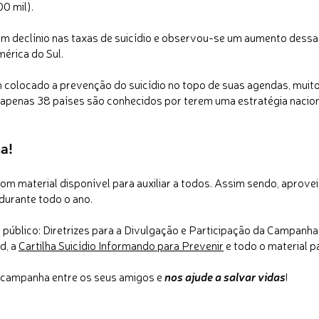
0 mil).
um declínio nas taxas de suicídio e observou-se um aumento dessa
mérica do Sul.
 colocado a prevenção do suicídio no topo de suas agendas, mui
penas 38 países são conhecidos por terem uma estratégia nacion
a!
m material disponível para auxiliar a todos. Assim sendo, aprovei
durante todo o ano.
o público: Diretrizes para a Divulgação e Participação da Campan
d, a
Cartilha Suicídio Informando para Prevenir
e todo o material p
a campanha entre os seus amigos e
nos ajude a salvar vidas
!