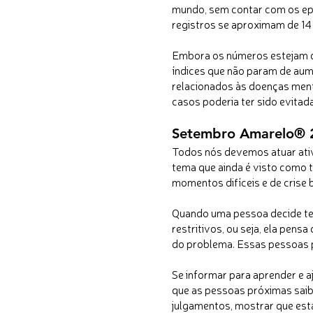
mundo, sem contar com os epis
registros se aproximam de 14 
Embora os números estejam d
índices que não param de aum
relacionados às doenças ment
casos poderia ter sido evitad
Setembro Amarelo® 20
Todos nós devemos atuar ativ
tema que ainda é visto como 
momentos difíceis e de crise 
Quando uma pessoa decide te
restritivos, ou seja, ela pens
do problema. Essas pessoas 
Se informar para aprender e a
que as pessoas próximas saib
julgamentos, mostrar que est