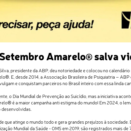
 Setembro Amarelo
salva v
®
Silva, presidente da ABP, deu notoriedade e colocou no calendário
lo®. E, desde 2014, a Associação Brasileira de Psiquiatria – ABP
vulgam e conquistam parceiros no Brasil inteiro com essa linda c
ente, o Dia Mundial de Prevenção ao Suicídio, mas a iniciativa acon
lo® é a maior campanha anti estigma do mundo! Em 2024, o lema é
o desenvolvidas.
dade que atinge o mundo todo e gera grandes prejuízos à sociedade.
nização Mundial da Saúde - OMS em 2019, são registrados mais de 7