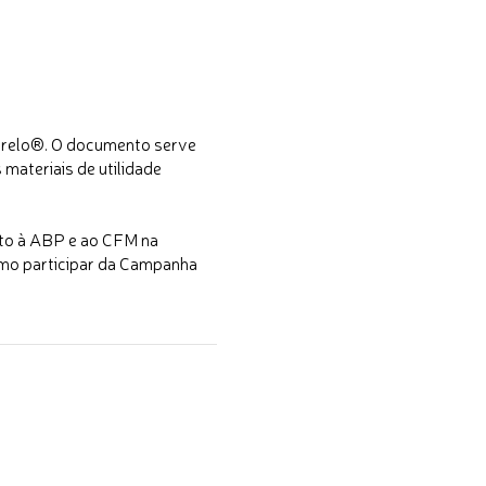
marelo®. O documento serve
materiais de utilidade
nto à ABP e ao CFM na
omo participar da Campanha