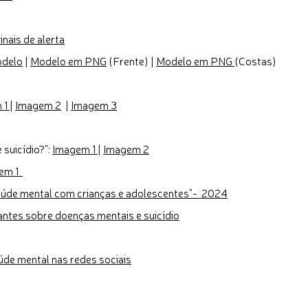
inais de alerta
delo
|
Modelo em PNG
(Frente) |
Modelo em PNG
(Costas)
 1
|
Imagem 2
|
Imagem 3
 suicídio?":
Imagem 1
|
Imagem 2
em 1
saúde mental com crianças e adolescentes"-
2024
antes sobre doenças mentais e suicídio
úde mental nas redes sociais